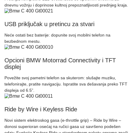
dnevnu vožnju i doprinose kultnoj prepoznatljivosti prednjeg kraja.
USB priključak u pretincu za stvari
Neće ostati bez baterije: dopunite svoj mobilni telefon na
bezbednom mestu.
Opcioni BMW Motorrad Connectivity i TFT
displej
Povežite svoj pametni telefon sa skuterom: slušajte muziku,
telefonirajte, pratite navigaciju. Ispratite sva dešavanja preko TFT
displeja od 6.5”.
Ride by Wire i Keyless Ride
Novi sistem elektroskog gasa (e-throttle grip) – Ride by Wire –
donosi superioran osećaj na ručici gasa uz savršeno podešen
odziv. Funkcija Keyless Ride u standardnom paketu opreme znači