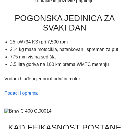
kontakte ili pozovite prijatelje.
POGONSKA JEDINICA ZA
SVAKI DAN
25 kW (34 KS) pri 7,500 rpm
214 kg masa motocikla, natankovan i spreman za put
775 mm visina sedišta
3.5 litra goriva na 100 km prema WMTC merenju
Vodom hlađeni jednocilindrični motor
Podaci i oprema
KAD EFIKASNOST POSTANE