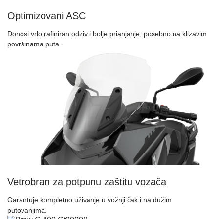
Optimizovani ASC
Donosi vrlo rafiniran odziv i bolje prianjanje, posebno na klizavim
površinama puta.
Vetrobran za potpunu zaštitu vozača
Garantuje kompletno uživanje u vožnji čak i na dužim
putovanjima.