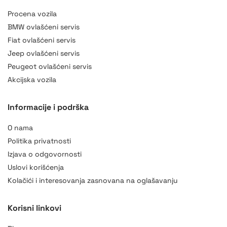
Procena vozila
BMW ovlašćeni servis
Fiat ovlašćeni servis
Jeep ovlašćeni servis
Peugeot ovlašćeni servis
Akcijska vozila
Informacije i podrška
O nama
Politika privatnosti
Izjava o odgovornosti
Uslovi korišćenja
Kolačići i interesovanja zasnovana na oglašavanju
Korisni linkovi