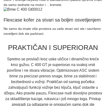
da samo sednete na motor i… krenete.
Flexcase kofer za stvari sa boljim osvetljenjem
Ne samo da imate više prostora za vaše stvari već ste i savršeno
osvetljeni dok ste parkirani.
PRAKTIČAN I SUPERIORAN
Spretno se provlači kroz uske uličice i dinamično kreće
kroz gužvu. C 400 GT je superioran na svakoj vrsti
površine i ne stvara vibracije. Optimizovani ASC sistem
brine za precizan prenos snage, brine za stabilnost i
bezbednost u vožnji. Praktičan od samog početka:
zahvaljujući funkciji vožnje bez ključa, ključ ostavite u
džepu. Ako pravite pauzu, Flexcase nudi dovoljno prostora
za skladištenje kacige, rukavica i još mnogo toga. Pristup
pregradi za odlaganje je omogućen samo dok ste