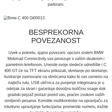
parkirani.
BESPREKORNA
POVEZANOST
Uvek u pokretu, sjajno povezani: opcioni sistem BMW
Motorrad Connectivity vas povezuje s vašim skuterom i
pametnim telefonom. Unesite svoje sledeće odredište i C
400 GT će na TFT ekranu prikazati, skretanje po skretanje,
ilustracije zasnovane na strelicama kako bi vas usmerio na
najbržu rutu. USB utičnica za punjenje integrisana je u
odeljak za stvari i garantuje dovoljnu količinu snage dok
gradski pejzaž prolazi pored vas, praćen zvukom vaših
omiljenih pesama. Koristite multikontroler na upravljaču za
intuitivno upravljanje funkcijama: promenite numeru, tražite