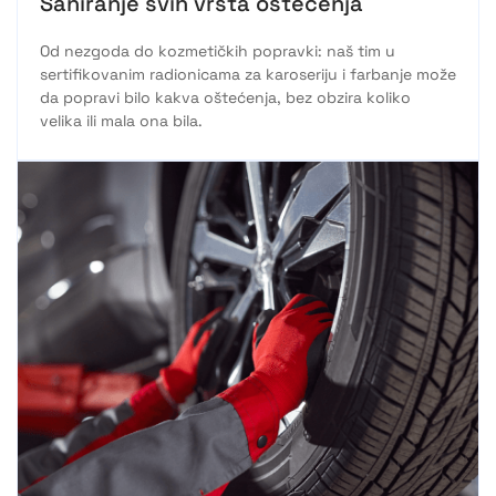
Saniranje svih vrsta oštećenja
Od nezgoda do kozmetičkih popravki: naš tim u
sertifikovanim radionicama za karoseriju i farbanje može
da popravi bilo kakva oštećenja, bez obzira koliko
velika ili mala ona bila.