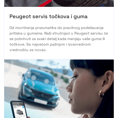
Peugeot servis točkova i guma
Od montiranja pneumatika do pravilnog podešavanja
pritiska u gumama. Naši stručnjaci u Peugeot servisu će
se pobrinuti za svaki detalj kada menjaju vaše gume ili
točkove. Sa najvećom pažnjom i izvanrednom
vrednošću za novac.