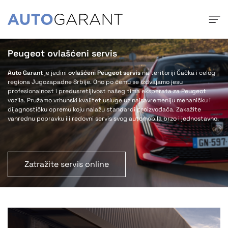
Peugeot ovlašćeni servis
Auto Garant
je jedini
ovlašćeni Peugeot servis
na teritoriji Čačka i celog
regiona Jugozapadne Srbije. Ono po čemu se izdvajamo jesu
profesionalnost i predusretljivost našeg tima eksperata za Peugeot
vozila. Pružamo vrhunski kvalitet usluge uz najsavremeniju mehaničku i
dijagnostičku opremu koju nalažu standardi proizvođača. Zakažite
vanrednu popravku ili redovni servis svog automobila brzo i jednostavno.
Zatražite servis online