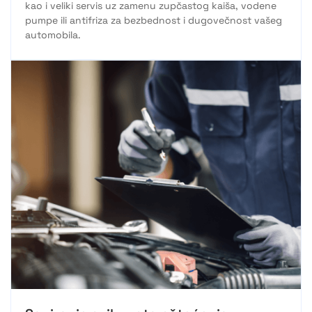
kao i veliki servis uz zamenu zupčastog kaiša, vodene
pumpe ili antifriza za bezbednost i dugovečnost vašeg
automobila.