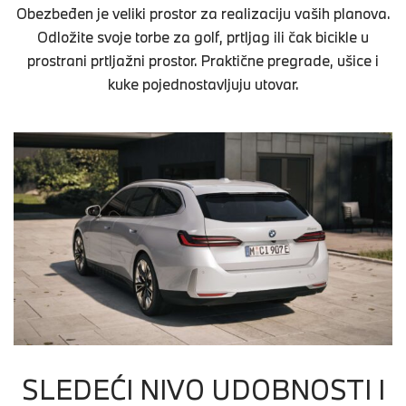
Obezbeđen je veliki prostor za realizaciju vaših planova.
Odložite svoje torbe za golf, prtljag ili čak bicikle u
prostrani prtljažni prostor. Praktične pregrade, ušice i
kuke pojednostavljuju utovar.
SLEDEĆI NIVO UDOBNOSTI I