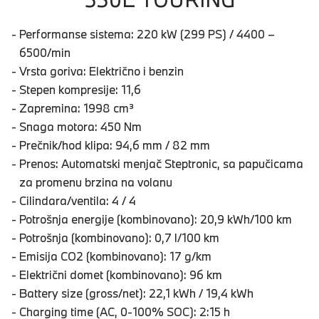
Performanse sistema: 220 kW (299 PS) / 4400 –
6500/min
Vrsta goriva: Električno i benzin
Stepen kompresije: 11,6
Zapremina: 1998 cm³
Snaga motora: 450 Nm
Prečnik/hod klipa: 94,6 mm / 82 mm
Prenos: Automatski menjač Steptronic, sa papučicama
za promenu brzina na volanu
Cilindara/ventila: 4 / 4
Potrošnja energije (kombinovano): 20,9 kWh/100 km
Potrošnja (kombinovano): 0,7 l/100 km
Emisija CO2 (kombinovano): 17 g/km
Električni domet (kombinovano): 96 km
Battery size (gross/net): 22,1 kWh / 19,4 kWh
Charging time (AC, 0-100% SOC): 2:15 h