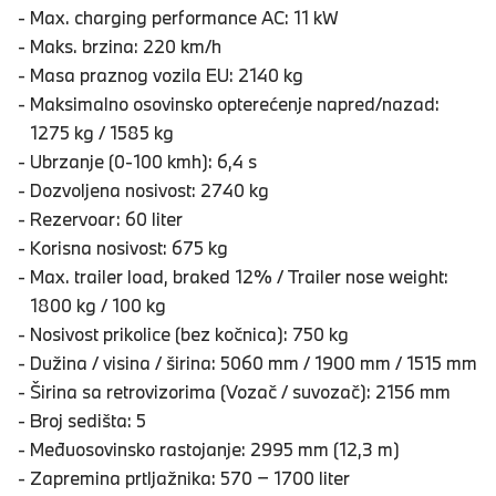
Max. charging performance AC: 11 kW
Maks. brzina: 220 km/h
Masa praznog vozila EU: 2140 kg
Maksimalno osovinsko opterećenje napred/nazad:
1275 kg / 1585 kg
Ubrzanje (0-100 kmh): 6,4 s
Dozvoljena nosivost: 2740 kg
Rezervoar: 60 liter
Korisna nosivost: 675 kg
Max. trailer load, braked 12% / Trailer nose weight:
1800 kg / 100 kg
Nosivost prikolice (bez kočnica): 750 kg
Dužina / visina / širina: 5060 mm / 1900 mm / 1515 mm
Širina sa retrovizorima (Vozač / suvozač): 2156 mm
Broj sedišta: 5
Međuosovinsko rastojanje: 2995 mm (12,3 m)
Zapremina prtljažnika: 570 − 1700 liter