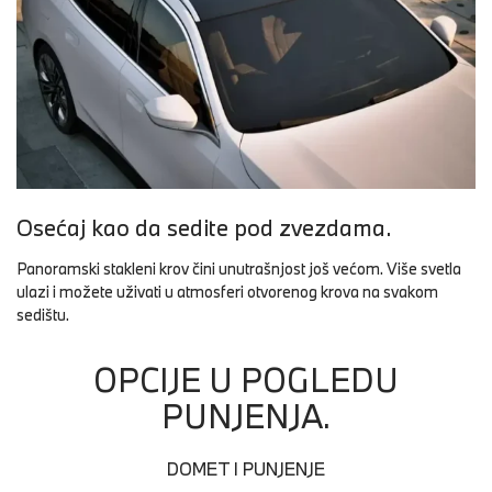
Osećaj kao da sedite pod zvezdama.
Panoramski stakleni krov čini unutrašnjost još većom. Više svetla
ulazi i možete uživati u atmosferi otvorenog krova na svakom
sedištu.
OPCIJE U POGLEDU
PUNJENJA.
DOMET I PUNJENJE