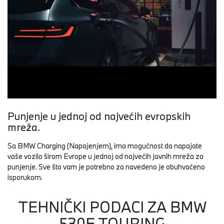
Punjenje u jednoj od najvećih evropskih
mreža.
Sa BMW Charging (Napajenjem), ima mogućnost da napajate
vaše vozilo širom Evrope u jednoj od najvećih javnih mreža za
punjenje. Sve što vam je potrebno za navedeno je obuhvaćeno
isporukom.
TEHNIČKI PODACI ZA BMW
530E TOURING