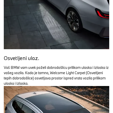
Osvetljeni ulaz.
Vaš BMW vam uvek poželi dobrodošlicu prilikom ulaska i izlaska iz
vašeg vozila. Kada je tamno, Welcome Light Carpet (Osvetljeni
tepih dobrodošlice) osvetljava prostor ispred vrata vozila prilikom
ulaska i izlaska.