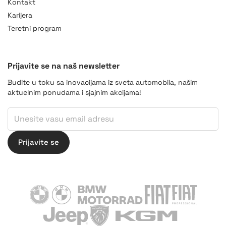
Kontakt
Karijera
Teretni program
Prijavite se na naš newsletter
Budite u toku sa inovacijama iz sveta automobila, našim
aktuelnim ponudama i sjajnim akcijama!
Email
*
Email
Prijavite se
BMW
BMW Motorrad
Fiat
Fiat Professiona
Jeep
Peugeot
KGM