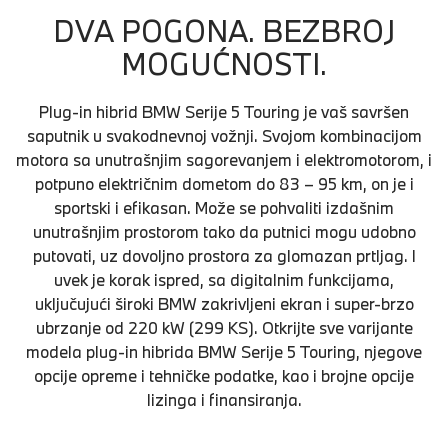
DVA POGONA. BEZBROJ
MOGUĆNOSTI.
Plug-in hibrid BMW Serije 5 Touring je vaš savršen
saputnik u svakodnevnoj vožnji. Svojom kombinacijom
motora sa unutrašnjim sagorevanjem i elektromotorom, i
potpuno električnim dometom do 83 – 95 km, on je i
sportski i efikasan. Može se pohvaliti izdašnim
unutrašnjim prostorom tako da putnici mogu udobno
putovati, uz dovoljno prostora za glomazan prtljag. I
uvek je korak ispred, sa digitalnim funkcijama,
uključujući široki BMW zakrivljeni ekran i super-brzo
ubrzanje od 220 kW (299 KS). Otkrijte sve varijante
modela plug-in hibrida BMW Serije 5 Touring, njegove
opcije opreme i tehničke podatke, kao i brojne opcije
lizinga i finansiranja.