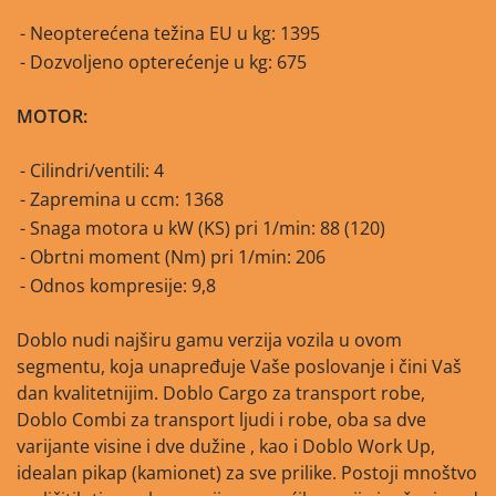
Neopterećena težina EU u kg: 1395
Dozvoljeno opterećenje u kg: 675
MOTOR:
Cilindri/ventili: 4
Zapremina u ccm: 1368
Snaga motora u kW (KS) pri 1/min: 88 (120)
Obrtni moment (Nm) pri 1/min: 206
Odnos kompresije: 9,8
Doblo nudi najširu gamu verzija vozila u ovom
segmentu, koja unapređuje Vaše poslovanje i čini Vaš
dan kvalitetnijim. Doblo Cargo za transport robe,
Doblo Combi za transport ljudi i robe, oba sa dve
varijante visine i dve dužine , kao i Doblo Work Up,
idealan pikap (kamionet) za sve prilike. Postoji mnoštvo