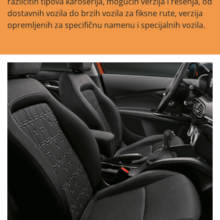
različitih tipova karoserija, mogućih verzija i rešenja, od
dostavnih vozila do brzih vozila za fiksne rute, verzija
opremljenih za specifičnu namenu i specijalnih vozila.