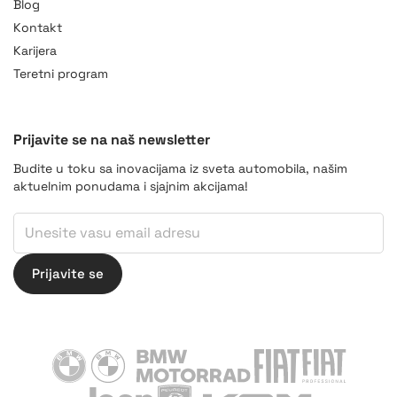
Blog
Kontakt
Karijera
Teretni program
Prijavite se na naš newsletter
Budite u toku sa inovacijama iz sveta automobila, našim
aktuelnim ponudama i sjajnim akcijama!
Email
Email
Email
Prijavite se
BMW
BMW Motorrad
Fiat
Fiat Professiona
Jeep
Peugeot
KGM