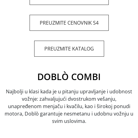
PREUZMITE CENOVNIK S4
PREUZMITE KATALOG
DOBLÒ COMBI
Najbolji u klasi kada je u pitanju upravljanje i udobnost
vožnje: zahvaljujući dvostrukom vešanju,
unapređenom menjaču i kvačilu, kao i širokoj ponudi
motora, Doblò garantuje nesmetanu i udobnu vožnju u
svim uslovima.