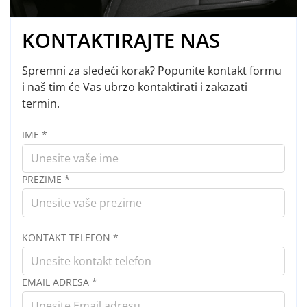
KONTAKTIRAJTE NAS
Spremni za sledeći korak? Popunite kontakt formu
i naš tim će Vas ubrzo kontaktirati i zakazati
termin.
IME
*
PREZIME
*
KONTAKT TELEFON
*
EMAIL ADRESA
*