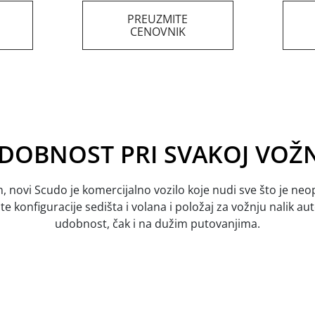
PREUZMITE
CENOVNIK
DOBNOST PRI SVAKOJ VOŽN
tan, novi Scudo je komercijalno vozilo koje nudi sve što je 
ite konfiguracije sedišta i volana i položaj za vožnju nalik
udobnost, čak i na dužim putovanjima.