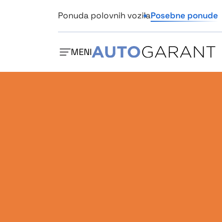
Ponuda polovnih vozila
Posebne ponude
MENI