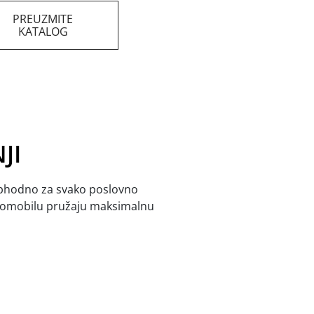
PREUZMITE
KATALOG
JI
neophodno za svako poslovno
 automobilu pružaju maksimalnu