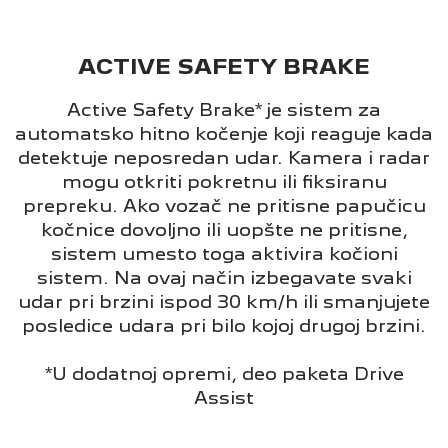
ACTIVE SAFETY BRAKE
Active Safety Brake* je sistem za
automatsko hitno kočenje koji reaguje kada
detektuje neposredan udar. Kamera i radar
mogu otkriti pokretnu ili fiksiranu
prepreku. Ako vozač ne pritisne papučicu
kočnice dovoljno ili uopšte ne pritisne,
sistem umesto toga aktivira kočioni
sistem. Na ovaj način izbegavate svaki
udar pri brzini ispod 30 km/h ili smanjujete
posledice udara pri bilo kojoj drugoj brzini.
*U dodatnoj opremi, deo paketa Drive
Assist