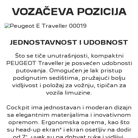
VOZAČEVA POZICIJA
JEDNOSTAVNOST I UDOBNOST
Što se tiče unutrašnjosti, kompaktni
PEUGEOT Traveller je posvećen udobnosti
putovanja. Omogućen je lak pristup
podignutim sedištima, pružajući bolju
vidljivost i položaj za vožnju, tipičan za
vozila limuzine.
Cockpit ima jednostavan i moderan dizajn
sa elegantnim materijalima i inovativnom
opremom. Ergonomska oprema, kao što
su head-up ekran* i ekran osetljiv na dodir
od 7″, uvek su na dohvat ruke i vidljivi.