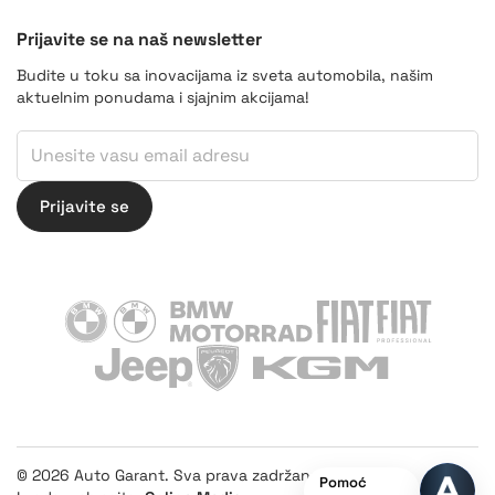
Prijavite se na naš newsletter
Budite u toku sa inovacijama iz sveta automobila, našim
aktuelnim ponudama i sjajnim akcijama!
*
Email
Email
Prijavite se
BMW
BMW Motorrad
Fiat
Fiat Professiona
Jeep
Peugeot
KGM
Online Media
© 2026 Auto Garant. Sva prava zadržana.
Pomoć