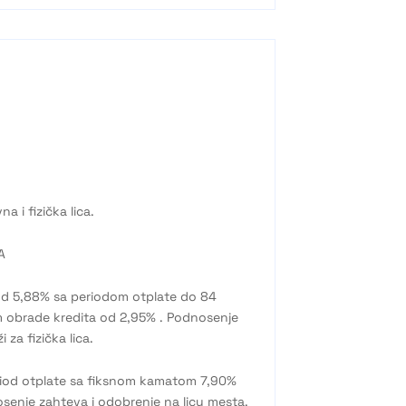
a i fizička lica.
A
d 5,88% sa periodom otplate do 84
 obrade kredita od 2,95% . Podnosenje
za fizička lica.
riod otplate sa fiksnom kamatom 7,90%
osenje zahteva i odobrenje na licu mesta.