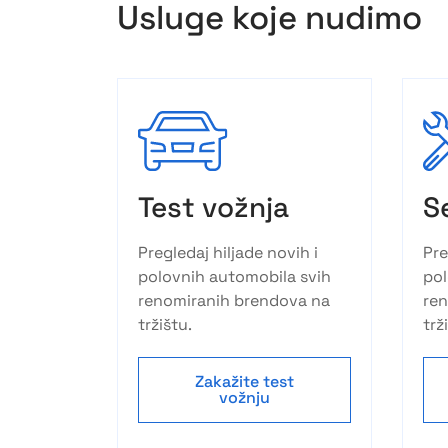
Usluge koje nudimo
Test vožnja
S
Pregledaj hiljade novih i
Pre
polovnih automobila svih
pol
renomiranih brendova na
re
tržištu.
trž
Zakažite test
vožnju