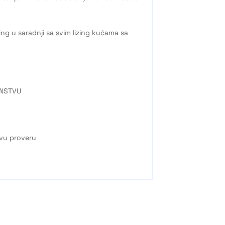
ing u saradnji sa svim lizing kućama sa
ANSTVU
kvu proveru