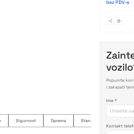
bez PDV-a
Zaint
vozil
Popunite kont
i zakazati ter
Ime
*
e
Sigurnost
Oprema
Stanje
Opis
Kontakt tele