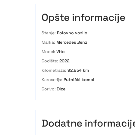
Opšte informacije
Stanje:
Polovno vozilo
Marka:
Mercedes Benz
Model:
Vito
Godište:
2022.
Kilometraža:
92.854 km
Karoserija:
Putnički kombi
Gorivo:
Dizel
Dodatne informacij