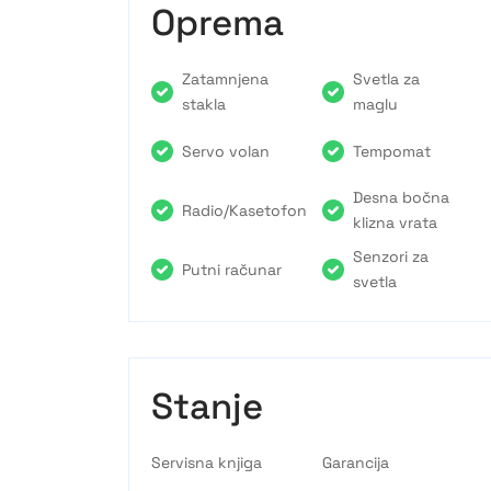
Oprema
Zatamnjena
Svetla za
stakla
maglu
Servo volan
Tempomat
Desna bočna
Radio/Kasetofon
klizna vrata
Senzori za
Putni računar
svetla
Stanje
Servisna knjiga
Garancija