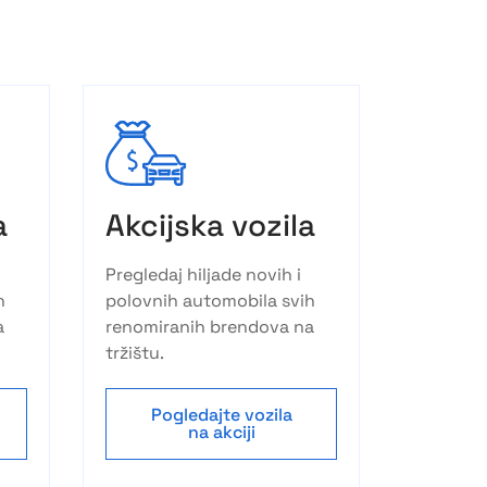
a
Akcijska vozila
Pregledaj hiljade novih i
h
polovnih automobila svih
a
renomiranih brendova na
tržištu.
Pogledajte vozila
na akciji