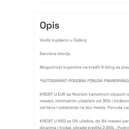
Opis
Vozilo kupljeno u Češkoj
Servisna istorija.
Mogućnost kupovine na kredit ili lizing za pravn
*AUTOGARANT-POSEBNA PONUDA FINANSIRANJ
KREDIT U EUR sa fiksnom kamatnom stopom o
meseci, minimalnim učešćem od 30% i troškom
zahteva i odobrenje na licu mesta. Ponuda važi 
KREDIT U RSD sa 0% učešća, do 84 meseci pe
dinarima i trošak obrade kredita 2,95% . Podn