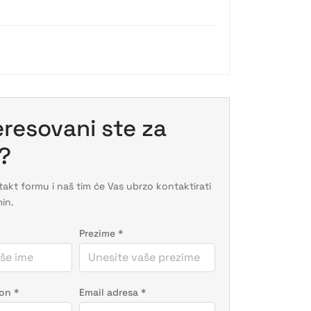
eresovani ste za
o?
akt formu i naš tim će Vas ubrzo kontaktirati
min.
Prezime
*
fon
*
Email adresa
*