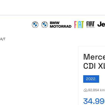
BMW
BMW MOTORRAD
FIAT
FIAT PROFE
JEEP
 A/T
Merce
CDI X
2022.
92.854 km
34.99