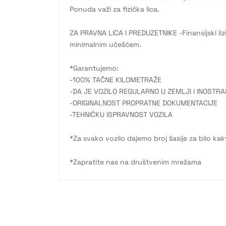
Ponuda važi za fizička lica.
ZA PRAVNA LICA I PREDUZETNIKE -Finansijski liz
minimalnim učešćem.
*Garantujemo:
-100% TAČNE KILOMETRAŽE
-DA JE VOZILO REGULARNO U ZEMLJI I INOSTR
-ORIGINALNOST PROPRATNE DOKUMENTACIJE
-TEHNIČKU ISPRAVNOST VOZILA
*Za svako vozilo dajemo broj šasije za bilo ka
*Zapratite nas na društvenim mrežama