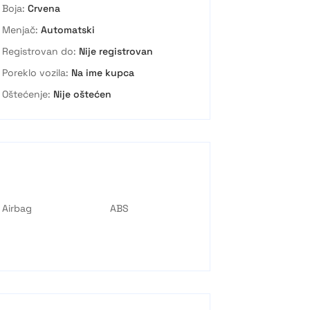
Boja:
Crvena
Menjač:
Automatski
Registrovan do:
Nije registrovan
Poreklo vozila:
Na ime kupca
Oštećenje:
Nije oštećen
Airbag
ABS