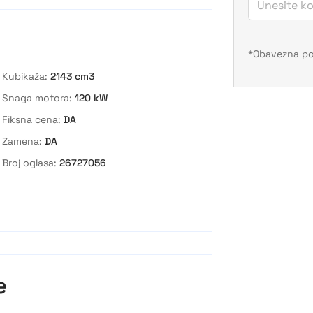
Kubikaža:
2143 cm3
Snaga motora:
120 kW
Fiksna cena:
DA
Zamena:
DA
Broj oglasa:
26727056
e