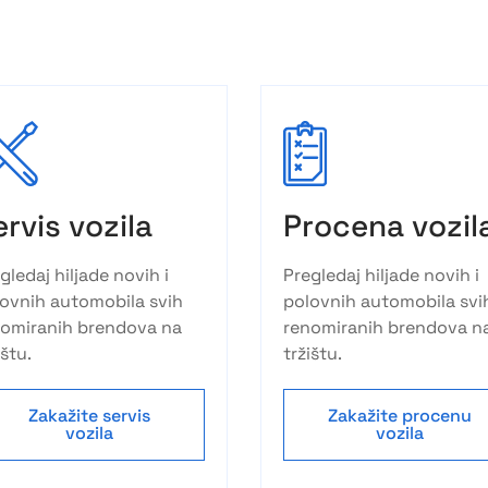
ervis vozila
Procena vozil
gledaj hiljade novih i
Pregledaj hiljade novih i
ovnih automobila svih
polovnih automobila svi
nomiranih brendova na
renomiranih brendova n
ištu.
tržištu.
Zakažite servis
Zakažite procenu
vozila
vozila