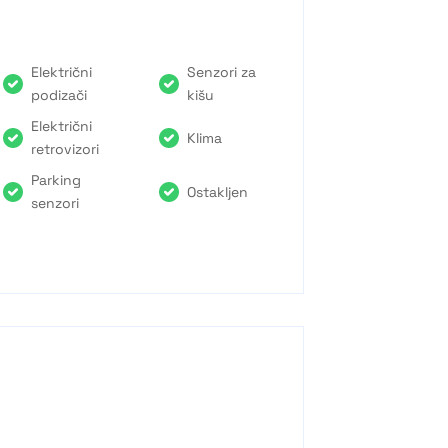
Električni
Senzori za
podizači
kišu
Električni
Klima
retrovizori
Parking
Ostakljen
senzori