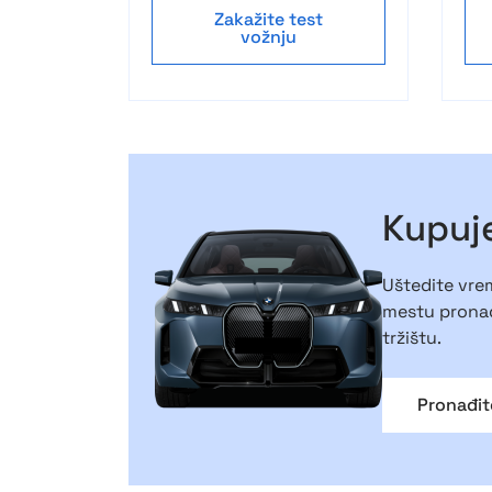
Zakažite test
vožnju
Kupuje
Uštedite vrem
mestu pronađ
tržištu.
Pronađit