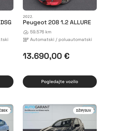
2022.
 DSG
Peugeot 208 1.2 ALLURE
59.576 km
tski
Automatski / poluautomatski
13.690,00 €
Pogledajte vozilo
ČBEK
DŽIP/SUV