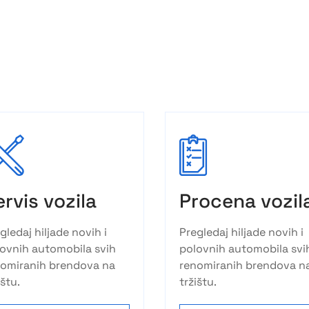
ervis vozila
Procena vozil
gledaj hiljade novih i
Pregledaj hiljade novih i
ovnih automobila svih
polovnih automobila svi
nomiranih brendova na
renomiranih brendova n
ištu.
tržištu.