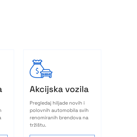
a
Akcijska vozila
Pregledaj hiljade novih i
h
polovnih automobila svih
a
renomiranih brendova na
tržištu.