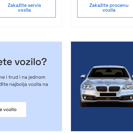
Zakažite servis
Zakažite procenu
vozila
vozila
te vozilo?
e i trud i na jednom
ite najbolja vozila na
e vozilo