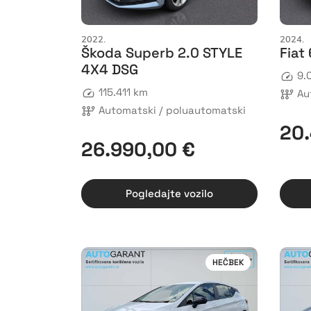
2022.
2024.
Škoda Superb 2.0 STYLE
Fiat
4X4 DSG
9.
115.411 km
Au
Automatski / poluautomatski
20.
26.990,00 €
Pogledajte vozilo
HEČBEK