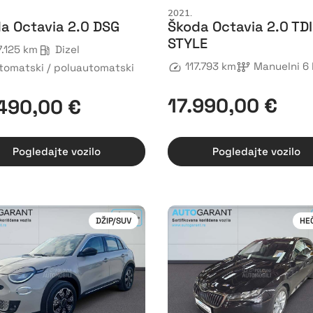
2021.
a Octavia 2.0 DSG
Škoda Octavia 2.0 TDI
STYLE
7.125 km
Dizel
117.793 km
Manuelni 6 
tomatski / poluautomatski
17.990,00 €
490,00 €
Pogledajte vozilo
Pogledajte vozilo
DŽIP/SUV
HE