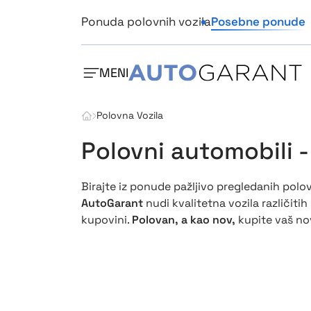
Ponuda polovnih vozila
Posebne ponude
MENI
Polovna Vozila
Polovni automobili 
Birajte iz ponude pažljivo pregledanih pol
AutoGarant
nudi kvalitetna vozila različiti
kupovini.
Polovan, a kao nov,
kupite vaš nov