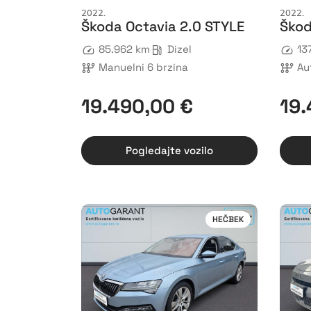
2022.
2022.
Škoda Octavia 2.0 STYLE
Škod
85.962 km
Dizel
13
Manuelni 6 brzina
Au
19.490,00 €
19.
Pogledajte vozilo
HEČBEK