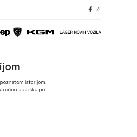
LAGER NOVIH VOZILA
SSIONAL
PEUGEOT
KGM
ijom
 poznatom istorijom.
 stručnu podršku pri