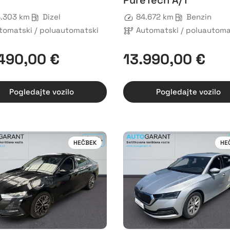
PureTech A/T
4.303 km
Dizel
84.672 km
Benzin
tomatski / poluautomatski
Automatski / poluautoma
490,00 €
13.990,00 €
Pogledajte vozilo
Pogledajte vozilo
HEČBEK
HE