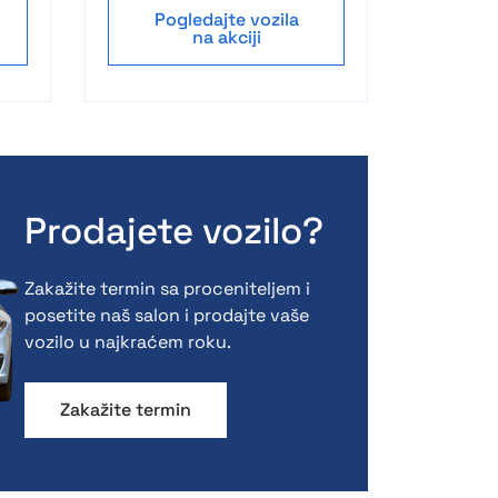
Pogledajte vozila
na akciji
Prodajete vozilo?
Zakažite termin sa proceniteljem i
posetite naš salon i prodajte vaše
vozilo u najkraćem roku.
Zakažite termin