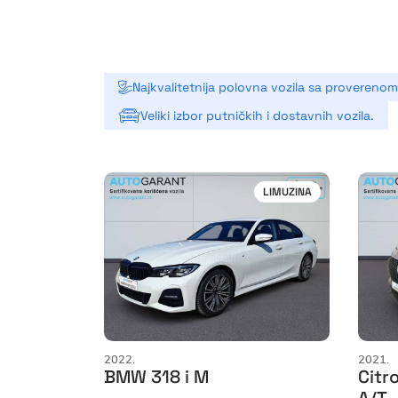
Najkvalitetnija polovna vozila sa provereno
Veliki izbor putničkih i dostavnih vozila.
LIMUZINA
2022.
2021.
BMW 318 i M
Citr