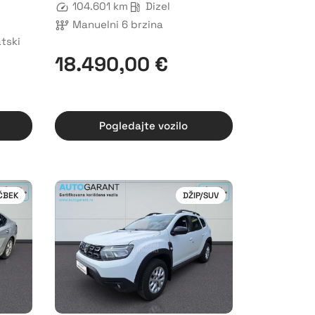
104.601 km
Dizel
Manuelni 6 brzina
tski
18.490,00 €
Pogledajte vozilo
ČBEK
DŽIP/SUV