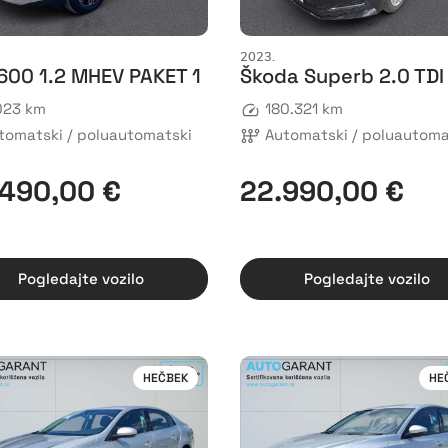
2023.
 600 1.2 MHEV PAKET 1
Škoda Superb 2.0 TDI
023 km
180.321 km
tomatski / poluautomatski
Automatski / poluautoma
490,00 €
22.990,00 €
Pogledajte vozilo
Pogledajte vozilo
HEČBEK
HE