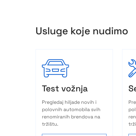
Usluge koje nudimo
Test vožnja
S
Pregledaj hiljade novih i
Pre
polovnih automobila svih
pol
renomiranih brendova na
re
tržištu.
trž