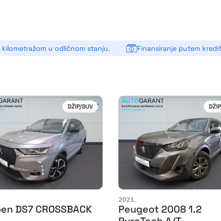
m kilometražom u odličnom stanju.
Finansiranje putem kredita 
DŽIP/SUV
DŽIP
2021.
oen DS7 CROSSBACK
Peugeot 2008 1.2