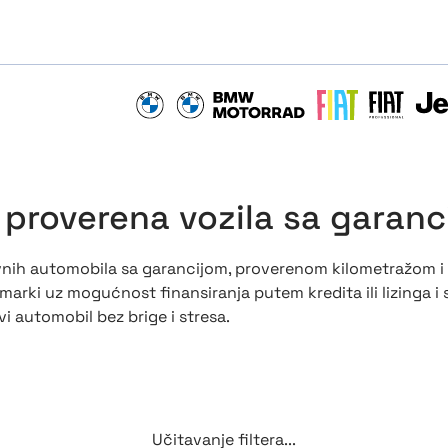
BMW
BMW MOTORRAD
FIAT
FIAT PROFE
JEEP
- proverena vozila sa garanc
ovnih automobila sa garancijom, proverenom kilometražom i
h marki uz mogućnost finansiranja putem kredita ili lizinga i
i automobil bez brige i stresa.
Učitavanje filtera...