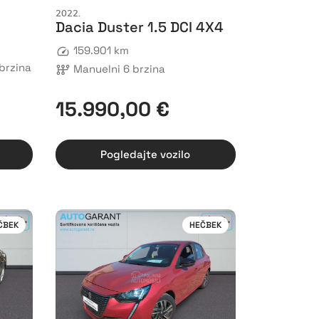
2022.
Dacia Duster 1.5 DCI 4X4
159.901 km
brzina
Manuelni 6 brzina
15.990,00 €
Pogledajte vozilo
ČBEK
HEČBEK