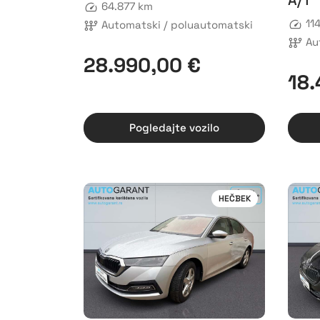
A/T
64.877 km
11
Automatski / poluautomatski
Au
28.990,00 €
18.
Pogledajte vozilo
HEČBEK