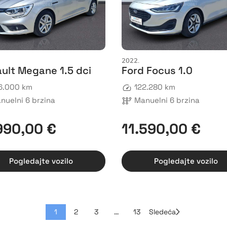
2022.
ult Megane 1.5 dci
Ford Focus 1.0
6.000 km
122.280 km
nuelni 6 brzina
Manuelni 6 brzina
990,00 €
11.590,00 €
Pogledajte vozilo
Pogledajte vozilo
1
2
3
…
13
Sledeća