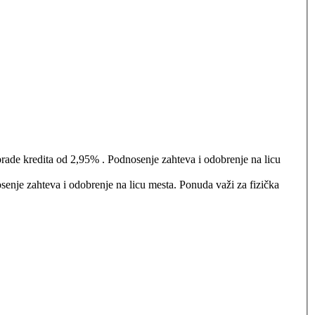
e kredita od 2,95% . Podnosenje zahteva i odobrenje na licu
brenje na licu mesta. Ponuda važi za fizička