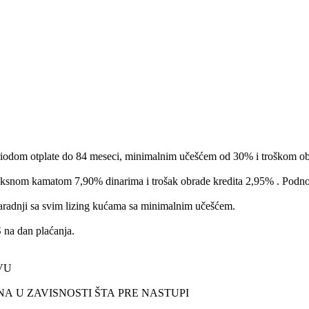
m otplate do 84 meseci, minimalnim učešćem od 30% i troškom obrad
atom 7,90% dinarima i trošak obrade kredita 2,95% . Podnosenje zahteva i odo
nji sa svim lizing kućama sa minimalnim učešćem.
 na dan plaćanja.
VU
INA U ZAVISNOSTI ŠTA PRE NASTUPI