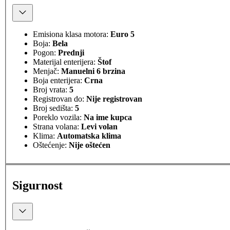
Emisiona klasa motora:
Euro 5
Boja:
Bela
Pogon:
Prednji
Materijal enterijera:
Štof
Menjač:
Manuelni 6 brzina
Boja enterijera:
Crna
Broj vrata:
5
Registrovan do:
Nije registrovan
Broj sedišta:
5
Poreklo vozila:
Na ime kupca
Strana volana:
Levi volan
Klima:
Automatska klima
Oštećenje:
Nije oštećen
Sigurnost