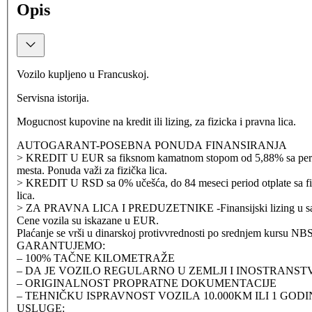
Opis
Vozilo kupljeno u Francuskoj.
Servisna istorija.
Mogucnost kupovine na kredit ili lizing, za fizicka i pravna lica.
AUTOGARANT-POSEBNA PONUDA FINANSIRANJA
> KREDIT U EUR sa fiksnom kamatnom stopom od 5,88% sa periodo
mesta. Ponuda važi za fizička lica.
> KREDIT U RSD sa 0% učešća, do 84 meseci period otplate sa fiksnom kam
lica.
> ZA PRAVNA LICA I PREDUZETNIKE -Finansijski lizing u sarad
Cene vozila su iskazane u EUR.
Plaćanje se vrši u dinarskoj protivvrednosti po srednjem kursu NBS
GARANTUJEMO:
– 100% TAČNE KILOMETRAŽE
– DA JE VOZILO REGULARNO U ZEMLJI I INOSTRANST
– ORIGINALNOST PROPRATNE DOKUMENTACIJE
– TEHNIČKU ISPRAVNOST VOZILA 10.000KM ILI 1 GOD
USLUGE: