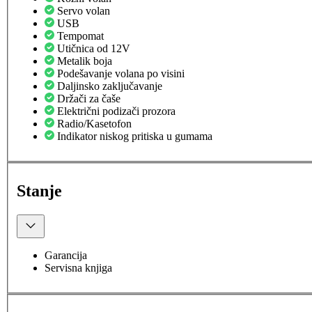
Servo volan
USB
Tempomat
Utičnica od 12V
Metalik boja
Podešavanje volana po visini
Daljinsko zaključavanje
Držači za čaše
Električni podizači prozora
Radio/Kasetofon
Indikator niskog pritiska u gumama
Stanje
Garancija
Servisna knjiga