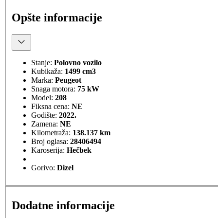
Opšte informacije
Stanje:
Polovno vozilo
Kubikaža:
1499 cm3
Marka:
Peugeot
Snaga motora:
75 kW
Model:
208
Fiksna cena:
NE
Godište:
2022.
Zamena:
NE
Kilometraža:
138.137 km
Broj oglasa:
28406494
Karoserija:
Hečbek
Gorivo:
Dizel
Dodatne informacije