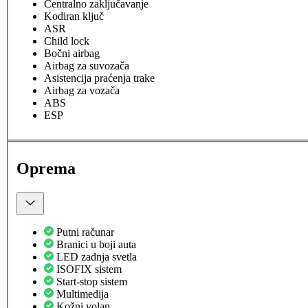
Centralno zaključavanje
Kodiran ključ
ASR
Child lock
Bočni airbag
Airbag za suvozača
Asistencija praćenja trake
Airbag za vozača
ABS
ESP
Oprema
Putni računar
Branici u boji auta
LED zadnja svetla
ISOFIX sistem
Start-stop sistem
Multimedija
Kožni volan