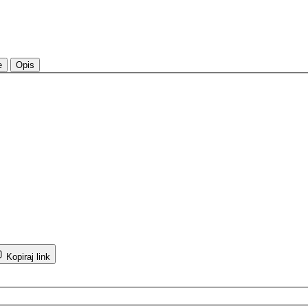
e
Opis
Kopiraj link