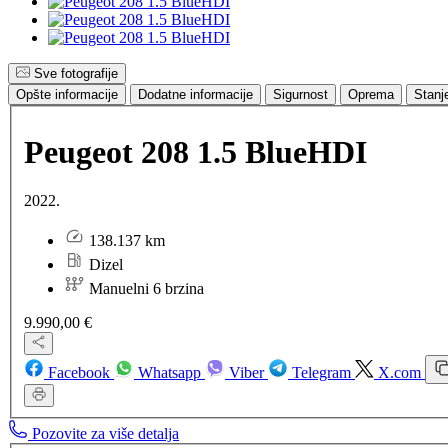
Sve fotografije
Opšte informacije
Dodatne informacije
Sigurnost
Oprema
Stanj
Peugeot 208 1.5 BlueHDI
2022.
138.137 km
Dizel
Manuelni 6 brzina
9.990,00 €
Facebook
Whatsapp
Viber
Telegram
X.com
Pozovite za više detalja