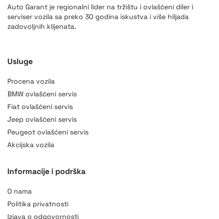
Auto Garant je regionalni lider na tržištu i ovlašćeni diler i
serviser vozila sa preko 30 godina iskustva i više hiljada
zadovoljnih klijenata.
Usluge
Procena vozila
BMW ovlašćeni servis
Fiat ovlašćeni servis
Jeep ovlašćeni servis
Peugeot ovlašćeni servis
Akcijska vozila
Informacije i podrška
O nama
Politika privatnosti
Izjava o odgovornosti