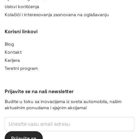
Uslovi korišćenja
Kolačići i interesovanja zasnovana na oglašavanju
AI Asistent
Korisni linkovi
online
Blog
Kontakt
Karijera
Teretni program
Prijavite se na naš newsletter
Budite u toku sa inovacijama iz sveta automobila, našim
aktuelnim ponudama i sjajnim akcijama!
Email
Email
*
Prijavite se