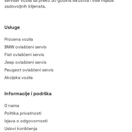
serviser vozila sa preko 30 godina iskustva i više hiljada
zadovoljnih klijenata.
Usluge
Procena vozila
BMW ovlašćeni servis
Fiat ovlašćeni servis
Jeep ovlašćeni servis
Peugeot ovlašćeni servis
Akcijska vozila
Informacije i podrška
O nama
Politika privatnosti
Izjava o odgovornosti
Uslovi korišćenja