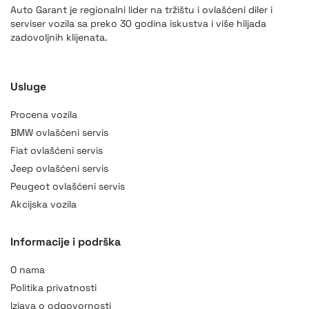
Auto Garant je regionalni lider na tržištu i ovlašćeni diler i
serviser vozila sa preko 30 godina iskustva i više hiljada
zadovoljnih klijenata.
Usluge
Procena vozila
BMW ovlašćeni servis
Fiat ovlašćeni servis
Jeep ovlašćeni servis
Peugeot ovlašćeni servis
Akcijska vozila
Informacije i podrška
O nama
Politika privatnosti
Izjava o odgovornosti