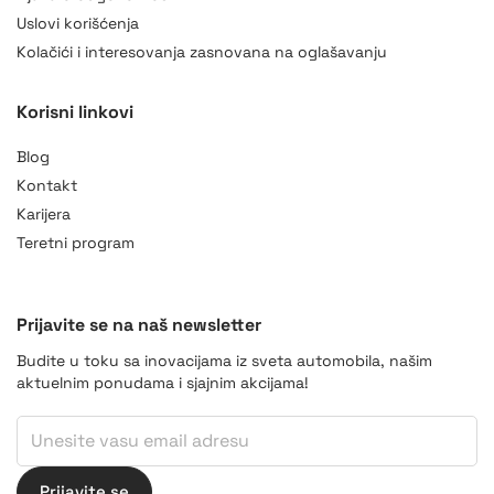
Uslovi korišćenja
Kolačići i interesovanja zasnovana na oglašavanju
Korisni linkovi
AI Asistent
Blog
online
Kontakt
Karijera
Teretni program
Prijavite se na naš newsletter
Budite u toku sa inovacijama iz sveta automobila, našim
aktuelnim ponudama i sjajnim akcijama!
Email
Email
Email
Prijavite se