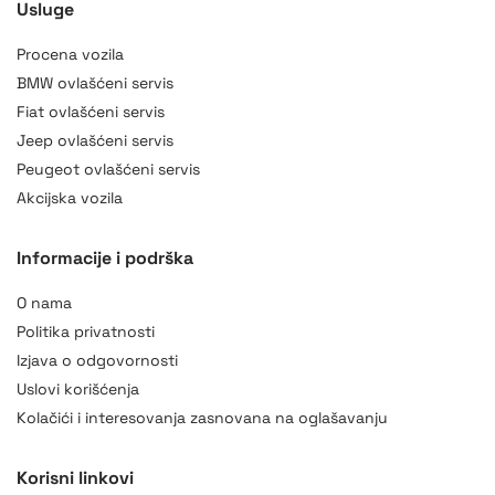
Usluge
Procena vozila
BMW ovlašćeni servis
Fiat ovlašćeni servis
Jeep ovlašćeni servis
Peugeot ovlašćeni servis
Akcijska vozila
Informacije i podrška
O nama
Politika privatnosti
Izjava o odgovornosti
Uslovi korišćenja
Kolačići i interesovanja zasnovana na oglašavanju
Korisni linkovi