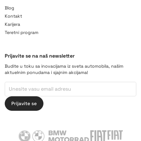
Blog
Kontakt
Karijera
Teretni program
Prijavite se na naš newsletter
Budite u toku sa inovacijama iz sveta automobila, našim
aktuelnim ponudama i sjajnim akcijama!
*
Email
*
Prijavite se
BMW
BMW Motorrad
Fiat
Fiat Professiona