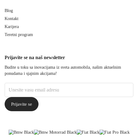
Blog
Kontakt
Karijera
Teretni program
Prijavite se na naš newsletter
Budite u toku sa inovacijama iz sveta automobila, našim aktuelnim
ponudama i sjajnim akcijama!
Email
Prijavite se
BMW
BMW Motorrad
Fiat
Fiat Professional