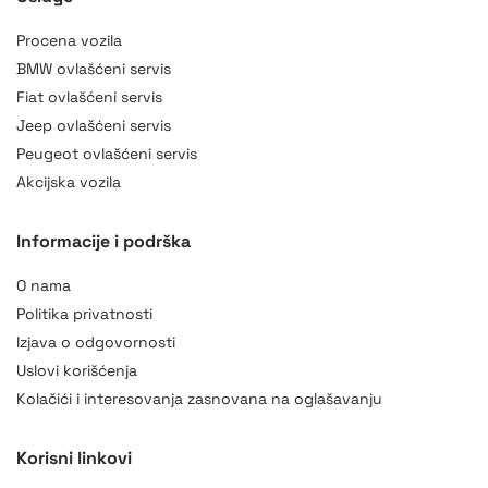
Procena vozila
BMW ovlašćeni servis
Fiat ovlašćeni servis
Jeep ovlašćeni servis
Peugeot ovlašćeni servis
Akcijska vozila
Informacije i podrška
O nama
Politika privatnosti
Izjava o odgovornosti
Uslovi korišćenja
Kolačići i interesovanja zasnovana na oglašavanju
Korisni linkovi